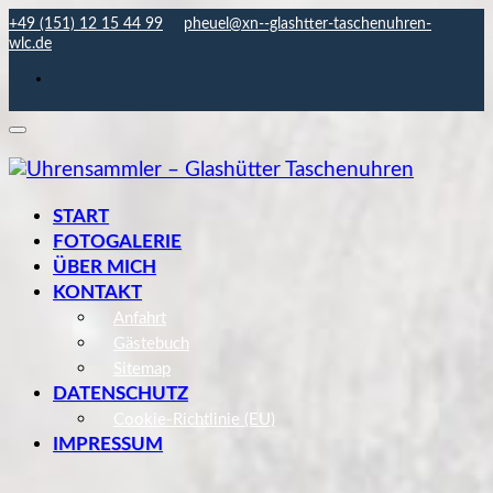
Skip
+49 (151) 12 15 44 99
pheuel@xn--glashtter-taschenuhren-
to
wlc.de
content
START
FOTOGALERIE
ÜBER MICH
KONTAKT
Anfahrt
Gästebuch
Sitemap
DATENSCHUTZ
Cookie-Richtlinie (EU)
IMPRESSUM