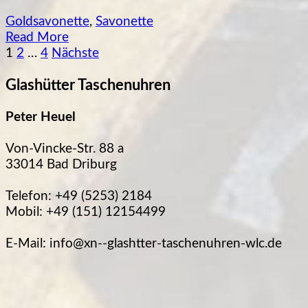
Goldsavonette
,
Savonette
Read More
Seitennummerierung
1
2
…
4
Nächste
der
Glashütter Taschenuhren
Beiträge
Peter Heuel
Von-Vincke-Str. 88 a
33014 Bad Driburg
Telefon: +49 (5253) 2184
Mobil: +49 (151) 12154499
E-Mail: info@xn--glashtter-taschenuhren-wlc.de