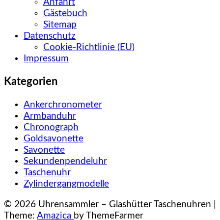
Anfahrt
Gästebuch
Sitemap
Datenschutz
Cookie-Richtlinie (EU)
Impressum
Kategorien
Ankerchronometer
Armbanduhr
Chronograph
Goldsavonette
Savonette
Sekundenpendeluhr
Taschenuhr
Zylindergangmodelle
© 2026 Uhrensammler – Glashütter Taschenuhren |
Theme:
Amazica
by ThemeFarmer