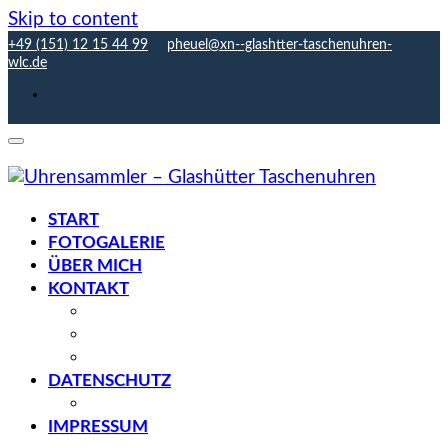
Skip to content
+49 (151) 12 15 44 99
pheuel@xn--glashtter-taschenuhren-
wlc.de
START
FOTOGALERIE
ÜBER MICH
KONTAKT
Anfahrt
Gästebuch
Sitemap
DATENSCHUTZ
Cookie-Richtlinie (EU)
IMPRESSUM