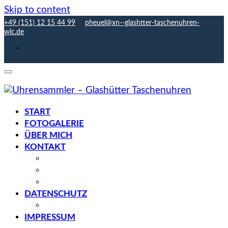
Skip to content
+49 (151) 12 15 44 99
pheuel@xn--glashtter-taschenuhren-
wlc.de
START
FOTOGALERIE
ÜBER MICH
KONTAKT
Anfahrt
Gästebuch
Sitemap
DATENSCHUTZ
Cookie-Richtlinie (EU)
IMPRESSUM